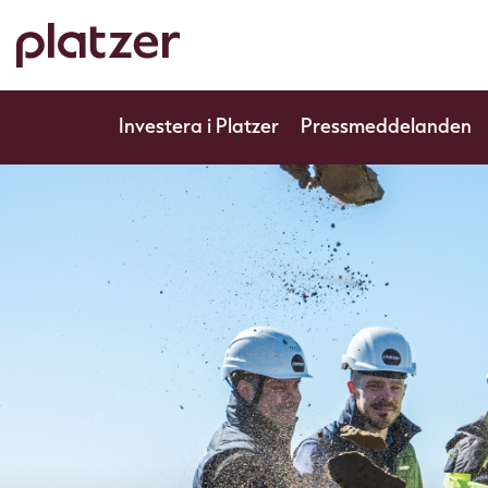
Skip
to
main
content
Investera i Platzer
Pressmeddelanden