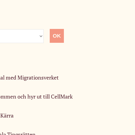
tal med Migrationsverket
Bommen och hyr ut till CellMark
 Kärra
mla Tingsrätten