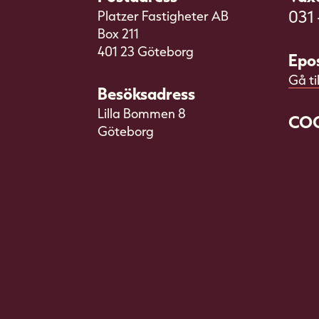
031 
Platzer Fastigheter AB
Box 211
401 23 Göteborg
Epo
Gå ti
Besöksadress
Lilla Bommen 8
COO
Göteborg