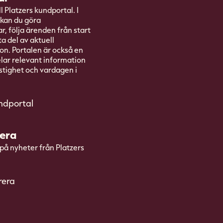
 Platzers kundportal. I
kan du göra
, följa ärenden från start
 ta del av aktuell
on. Portalen är också en
elar relevant information
stighet och vardagen i
undportal
era
å nyheter från Platzers
rera