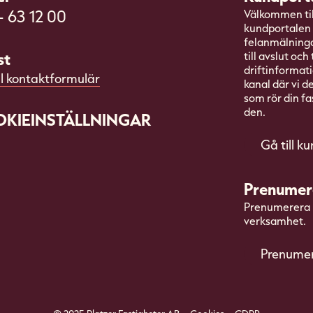
- 63 12 00
Välkommen till
kundportalen 
felanmälningar
st
till avslut och
driftinformati
ll kontaktformulär
kanal där vi d
som rör din fa
den.
KIEINSTÄLLNINGAR
Gå till k
Prenumer
Prenumerera p
verksamhet.
Prenume